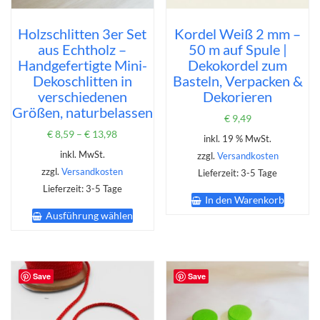
Holzschlitten 3er Set
Kordel Weiß 2 mm –
aus Echtholz –
50 m auf Spule |
Handgefertigte Mini-
Dekokordel zum
Dekoschlitten in
Basteln, Verpacken &
verschiedenen
Dekorieren
Größen, naturbelassen
€
9,49
€
8,59
–
€
13,98
inkl. 19 % MwSt.
inkl. MwSt.
zzgl.
Versandkosten
zzgl.
Versandkosten
Lieferzeit:
3-5 Tage
Lieferzeit:
3-5 Tage
In den Warenkorb
Dieses
Ausführung wählen
Produkt
weist
mehrere
Varianten
auf.
Save
Save
Die
Optionen
können