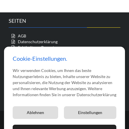
könne
auf
der
SEITEN
Produk
gewähl
werde
AGB
Datenschutzerklärung
Echtheit von Bewertungen
Impressum
Cookie-Einstellungen.
Kasse
Mein Konto
Wir verwenden Cookies, um Ihnen das beste
Startseite
Über uns
Nutzungserlebnis zu bieten, Inhalte unserer Website zu
Versandkosten
personalisieren, die Nutzung der Website zu analysieren
Vertrag widerrufen
und Ihnen relevante Werbung anzuzeigen. Weitere
Warenkorb
Informationen finden Sie in unserer Datenschutzerklärung
Widerrufsrecht
Ablehnen
Einstellungen
© 2026 bastelix | Theme by
Theme Farmer