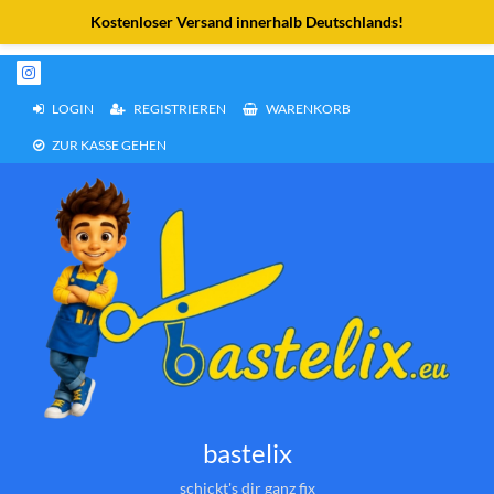
Weiter
zum
Inhalt
LOGIN
REGISTRIEREN
WARENKORB
ZUR KASSE GEHEN
bastelix
schickt's dir ganz fix