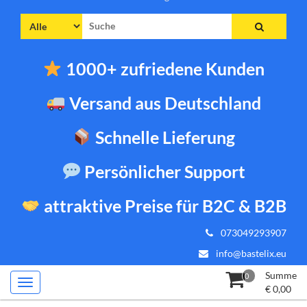
Suche
nach:
1000+ zufriedene Kunden
Versand aus Deutschland
Schnelle Lieferung
Persönlicher Support
attraktive Preise für B2C & B2B
073049293907
info@bastelix.eu
Summe
0
€
0,00