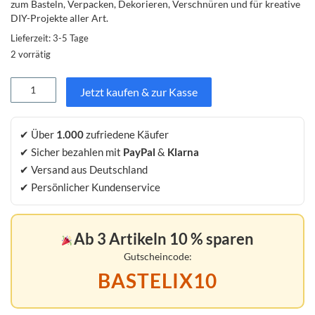
zum Basteln, Verpacken, Dekorieren, Verschnüren und für kreative
DIY-Projekte aller Art.
Lieferzeit:
3-5 Tage
2 vorrätig
Kordel
Jetzt kaufen & zur Kasse
rot
2
mm
✔ Über
1.000
zufriedene Käufer
–
✔ Sicher bezahlen mit
PayPal
&
Klarna
50
m
✔ Versand aus Deutschland
auf
✔ Persönlicher Kundenservice
Spule
|
Dekokordel
Ab 3 Artikeln 10 % sparen
zum
Basteln,
Gutscheincode:
Verpacken
BASTELIX10
&
Dekorieren
Menge