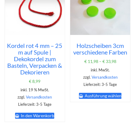
auf
der
Produktseite
gewählt
werden
Kordel rot 4 mm – 25
Holzscheiben 3cm
m auf Spule |
verschiedene Farben
Dekokordel zum
€
11,98
–
€
33,98
Basteln, Verpacken &
inkl. MwSt.
Dekorieren
zzgl.
Versandkosten
€
8,99
Lieferzeit:
3-5 Tage
inkl. 19 % MwSt.
Dieses
Ausführung wählen
Produk
zzgl.
Versandkosten
weist
Lieferzeit:
3-5 Tage
mehrer
Varian
In den Warenkorb
auf.
Die
Option