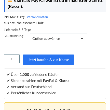
Klarna & PayPal wählst du im nächsten Schritt
(Kasse).
inkl. MwSt.
zzgl.
Versandkosten
aus naturbelassenem Holz
Lieferzeit:
3-5 Tage
Ausführung
Hase
Jetzt kaufen & zur Kasse
aus
Holz
"sitzend"
✔ Über
1.000
zufriedene Käufer
oder
✔ Sicher bezahlen mit
PayPal
&
Klarna
"stehend"
Menge
✔ Versand aus Deutschland
✔ Persönlicher Kundenservice