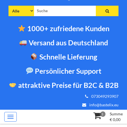
Suche
nach:
1000+ zufriedene Kunden
Versand aus Deutschland
Schnelle Lieferung
Persönlicher Support
attraktive Preise für B2C & B2B
073049293907
info@bastelix.eu
Summe
0
€
0,00