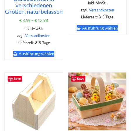
inkl. MwSt.
verschiedenen
Größen, naturbelassen
zzgl.
Versandkosten
Lieferzeit:
3-5 Tage
€
8,59
–
€
13,98
Dieses
Ausführung wählen
inkl. MwSt.
Produk
weist
zzgl.
Versandkosten
mehrer
Lieferzeit:
3-5 Tage
Varian
Dieses
auf.
Ausführung wählen
Produkt
Die
weist
Option
mehrere
könne
Varianten
auf
auf.
Save
Save
der
Die
Produk
Optionen
gewähl
können
werde
auf
der
Produktseite
gewählt
werden