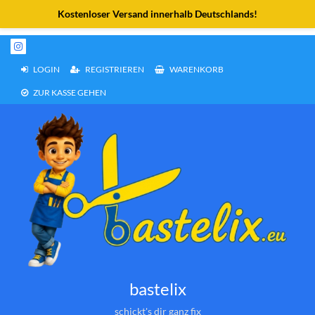
Weiter
zum
Inhalt
LOGIN
REGISTRIEREN
WARENKORB
ZUR KASSE GEHEN
bastelix
schickt's dir ganz fix