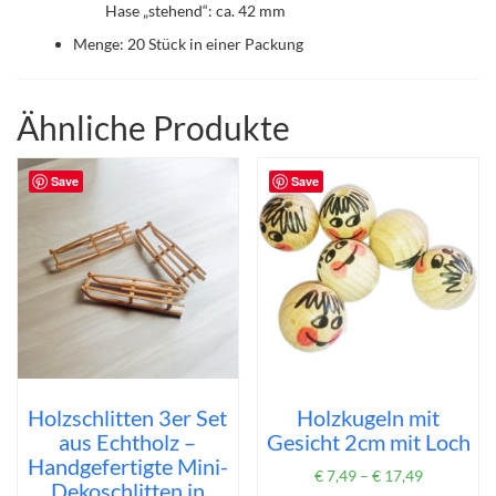
Hase „stehend“: ca. 42 mm
Menge: 20 Stück in einer Packung
Ähnliche Produkte
Save
Save
Holzschlitten 3er Set
Holzkugeln mit
aus Echtholz –
Gesicht 2cm mit Loch
Handgefertigte Mini-
€
7,49
–
€
17,49
Dekoschlitten in