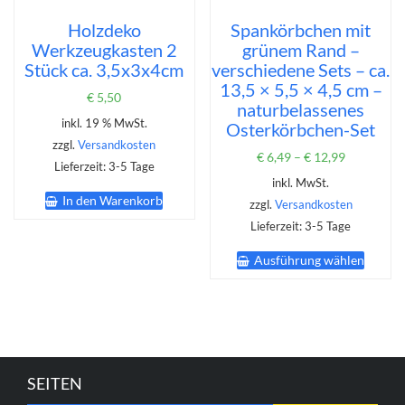
Holzdeko
Spankörbchen mit
Werkzeugkasten 2
grünem Rand –
Stück ca. 3,5x3x4cm
verschiedene Sets – ca.
13,5 × 5,5 × 4,5 cm –
€
5,50
naturbelassenes
inkl. 19 % MwSt.
Osterkörbchen-Set
zzgl.
Versandkosten
€
6,49
–
€
12,99
Lieferzeit:
3-5 Tage
inkl. MwSt.
In den Warenkorb
zzgl.
Versandkosten
Lieferzeit:
3-5 Tage
Dieses
Ausführung wählen
Produk
weist
mehrer
Varian
auf.
Die
Option
SEITEN
könne