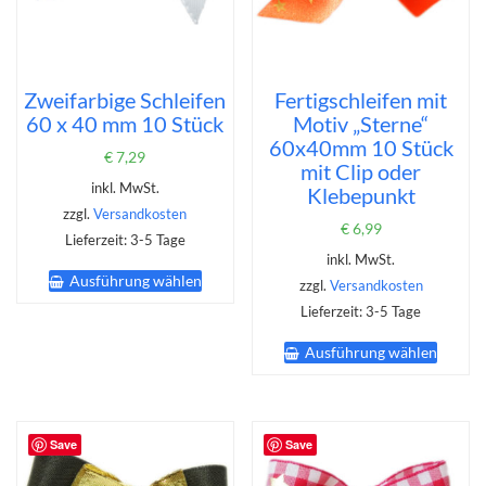
Zweifarbige Schleifen
Fertigschleifen mit
60 x 40 mm 10 Stück
Motiv „Sterne“
60x40mm 10 Stück
€
7,29
mit Clip oder
inkl. MwSt.
Klebepunkt
zzgl.
Versandkosten
€
6,99
Lieferzeit:
3-5 Tage
inkl. MwSt.
Dieses
Ausführung wählen
Produkt
zzgl.
Versandkosten
weist
Lieferzeit:
3-5 Tage
mehrere
Dieses
Varianten
Ausführung wählen
Produk
auf.
weist
Die
mehrer
Optionen
Varian
können
auf.
Save
Save
auf
Die
der