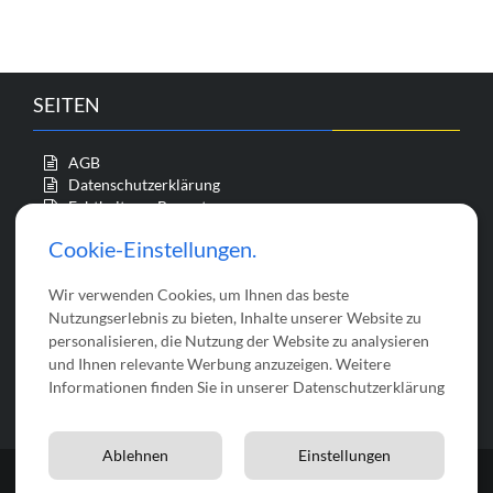
Varian
mehrere
auf.
Varianten
Die
auf.
Option
Die
könne
Optionen
SEITEN
auf
können
der
auf
Produk
der
AGB
gewähl
Produktseite
Datenschutzerklärung
werde
gewählt
Echtheit von Bewertungen
werden
Impressum
Cookie-Einstellungen.
Kasse
Mein Konto
Wir verwenden Cookies, um Ihnen das beste
Startseite
Über uns
Nutzungserlebnis zu bieten, Inhalte unserer Website zu
Versandkosten
personalisieren, die Nutzung der Website zu analysieren
Vertrag widerrufen
und Ihnen relevante Werbung anzuzeigen. Weitere
Warenkorb
Informationen finden Sie in unserer Datenschutzerklärung
Widerrufsrecht
Ablehnen
Einstellungen
© 2026 bastelix | Theme by
Theme Farmer