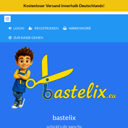
Weiter
zum
Inhalt
LOGIN
REGISTRIEREN
WARENKORB
ZUR KASSE GEHEN
bastelix
schickt's dir ganz fix