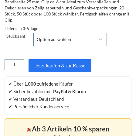
Bandbreite 25 mm, Clip ca. 6 cm. Ideal zum Verschließen und
Dekorieren von Zellglasbeuteln und Geschenkverpackungen. 20
Stück, 50 Stück oder 100 Stück wählbar. Fertigschleifen orange mit
Clip.
Lieferzeit:
3-5 Tage
Stückzahl
Fertigschleifen
Jetzt kaufen & zur Kasse
orange
mit
Clip
✔ Über
1.000
zufriedene Käufer
20-
✔ Sicher bezahlen mit
PayPal
&
Klarna
100
Stück
✔ Versand aus Deutschland
–
✔ Persönlicher Kundenservice
ca.
80x50mm
–
Ab 3 Artikeln 10 % sparen
Geschenk
Schleifen