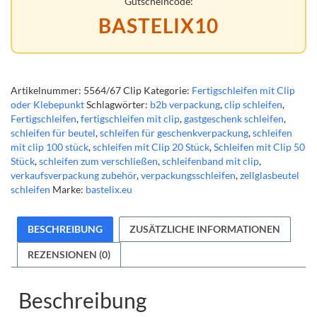
Gutscheincode:
mit
BASTELIX10
goldfarbenem
Clip
Menge
Artikelnummer:
5564/67 Clip
Kategorie:
Fertigschleifen mit Clip
oder Klebepunkt
Schlagwörter:
b2b verpackung
,
clip schleifen
,
Fertigschleifen
,
fertigschleifen mit clip
,
gastgeschenk schleifen
,
schleifen für beutel
,
schleifen für geschenkverpackung
,
schleifen
mit clip 100 stück
,
schleifen mit Clip 20 Stück
,
Schleifen mit Clip 50
Stück
,
schleifen zum verschließen
,
schleifenband mit clip
,
verkaufsverpackung zubehör
,
verpackungsschleifen
,
zellglasbeutel
schleifen
Marke:
bastelix.eu
BESCHREIBUNG
ZUSÄTZLICHE INFORMATIONEN
REZENSIONEN (0)
Beschreibung