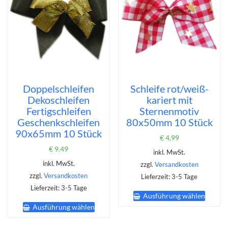
Option
Produktseite
könne
gewählt
auf
werden
der
Produk
gewähl
werde
Doppelschleifen
Schleife rot/weiß-
Dekoschleifen
kariert mit
Fertigschleifen
Sternenmotiv
Geschenkschleifen
80x50mm 10 Stück
90x65mm 10 Stück
€
4,99
€
9,49
inkl. MwSt.
inkl. MwSt.
zzgl.
Versandkosten
zzgl.
Versandkosten
Lieferzeit:
3-5 Tage
Dieses
Lieferzeit:
3-5 Tage
Ausführung wählen
Produk
Dieses
Ausführung wählen
weist
Produkt
mehrer
weist