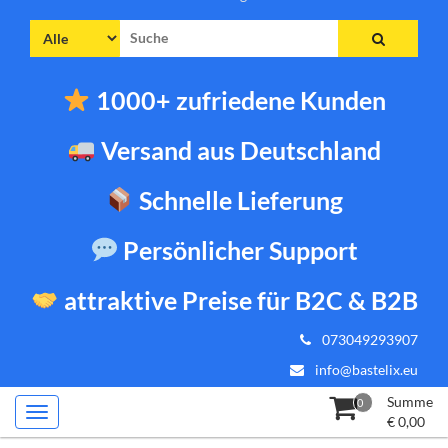
Suche
nach:
1000+ zufriedene Kunden
Versand aus Deutschland
Schnelle Lieferung
Persönlicher Support
attraktive Preise für B2C & B2B
073049293907
info@bastelix.eu
Summe
0
€
0,00