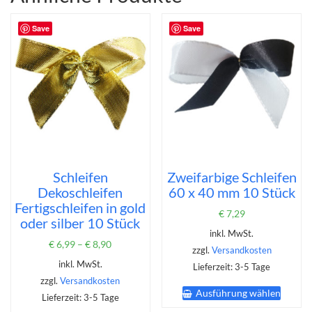
Optionen
können
Save
Save
auf
der
Produktseite
gewählt
werden
Schleifen
Zweifarbige Schleifen
Dekoschleifen
60 x 40 mm 10 Stück
Fertigschleifen in gold
€
7,29
oder silber 10 Stück
inkl. MwSt.
€
6,99
–
€
8,90
zzgl.
Versandkosten
inkl. MwSt.
Lieferzeit:
3-5 Tage
zzgl.
Versandkosten
Dieses
Ausführung wählen
Produk
Lieferzeit:
3-5 Tage
weist