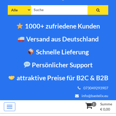
Suche
nach:
1000+ zufriedene Kunden
Versand aus Deutschland
Schnelle Lieferung
Persönlicher Support
attraktive Preise für B2C & B2B
073049293907
info@bastelix.eu
Summe
0
€
0,00