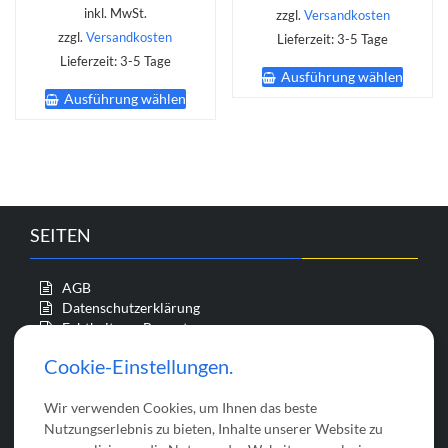
inkl. MwSt.
zzgl.
Versandkosten
zzgl.
Versandkosten
Lieferzeit:
3-5 Tage
Dieses
Lieferzeit:
3-5 Tage
Ausführung wählen
Produk
Dieses
Ausführung wählen
weist
Produkt
mehrer
weist
Varian
mehrere
auf.
Varianten
Die
auf.
Option
Die
könne
Optionen
SEITEN
auf
können
der
auf
Produk
der
AGB
gewähl
Produktseite
Datenschutzerklärung
werde
gewählt
Echtheit von Bewertungen
werden
Impressum
Cookie-Einstellungen.
Kasse
Mein Konto
Wir verwenden Cookies, um Ihnen das beste
Startseite
Über uns
Nutzungserlebnis zu bieten, Inhalte unserer Website zu
Versandkosten