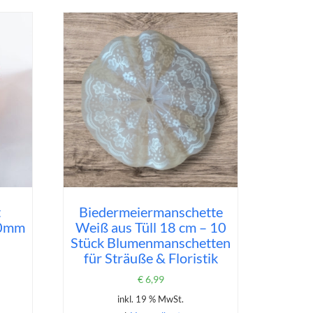
t
Biedermeiermanschette
40mm
Weiß aus Tüll 18 cm – 10
Stück Blumenmanschetten
für Sträuße & Floristik
€
6,99
inkl. 19 % MwSt.