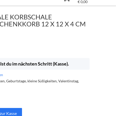
€
0,00
LE KORBSCHALE
CHENKKORB 12 X 12 X 4 CM
st du im nächsten Schritt (Kasse).
en
n, Geburtstage, kleine Süßigkeiten, Valentinstag,
 zur Kasse