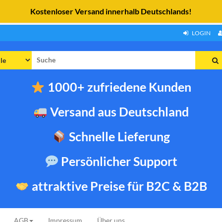
LOGIN
he
h:
1000+ zufriedene Kunden
Versand aus Deutschland
Schnelle Lieferung
Persönlicher Support
attraktive Preise für B2C & B2B
AGB
Impressum
Über uns