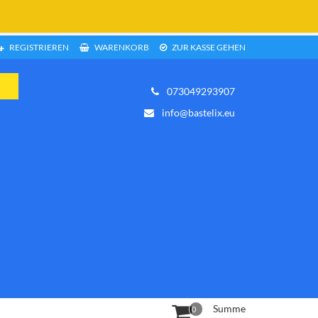
REGISTRIEREN
WARENKORB
ZUR KASSE GEHEN
073049293907
info@bastelix.eu
Summe
0