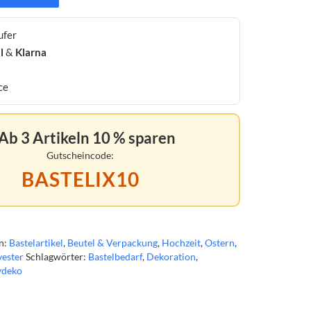
ufer
l
&
Klarna
ce
Ab 3 Artikeln 10 % sparen
Gutscheincode:
BASTELIX10
n:
Bastelartikel
,
Beutel & Verpackung
,
Hochzeit
,
Ostern
,
vester
Schlagwörter:
Bastelbedarf
,
Dekoration
,
ydeko