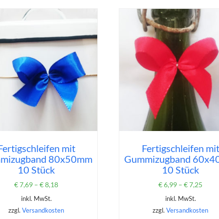
Fertigschleifen mit
Fertigschleifen mi
mizugband 80x50mm
Gummizugband 60x
10 Stück
10 Stück
€
7,69
–
€
8,18
€
6,99
–
€
7,25
inkl. MwSt.
inkl. MwSt.
zzgl.
Versandkosten
zzgl.
Versandkosten