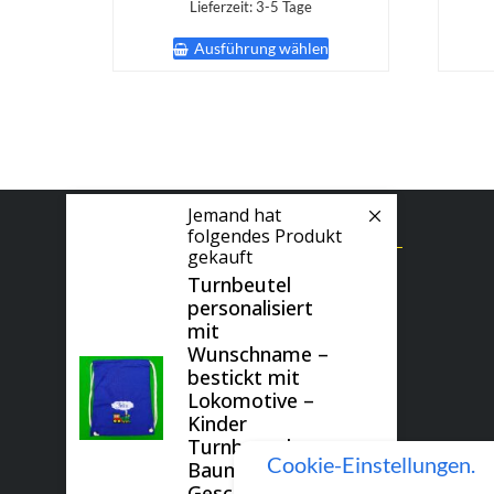
Lieferzeit:
3-5 Tage
Dieses
Ausführung wählen
Produkt
weist
mehrere
Varianten
auf.
Die
Optionen
können
Jemand
hat
SEITEN
auf
folgendes Produkt
der
gekauft
Produktseite
AGB
Turnbeutel
gewählt
Datenschutzerklärung
personalisiert
werden
Echtheit von Bewertungen
mit
Impressum
Wunschname –
Kasse
bestickt mit
Mein Konto
Lokomotive –
Startseite
Kinder
Über uns
Turnbeutel
Versandkosten
Cookie-Einstellungen.
Baumwolle,
Vertrag widerrufen
Geschenk Schule