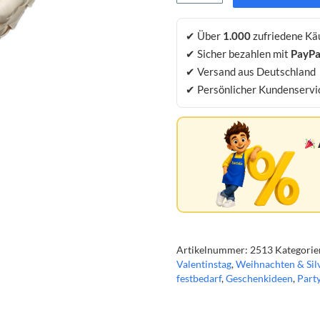
Osterkorb
Geschenkkorb
✔ Über
1.000
zufriedene Kä
12
✔ Sicher bezahlen mit
PayPa
x
12
✔ Versand aus Deutschland
x
✔ Persönlicher Kundenservi
4
cm
3
Stück
Menge
Artikelnummer:
2513
Kategorie
Valentinstag
,
Weihnachten & Sil
festbedarf
,
Geschenkideen
,
Part