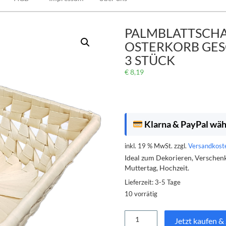
PALMBLATTSCHA
OSTERKORB GES
3 STÜCK
€
8,19
Klarna & PayPal wähl
inkl. 19 % MwSt.
zzgl.
Versandkost
Ideal zum Dekorieren, Verschenke
Muttertag, Hochzeit.
Lieferzeit:
3-5 Tage
10 vorrätig
Palmblattschale
Jetzt kaufen &
Korbschale