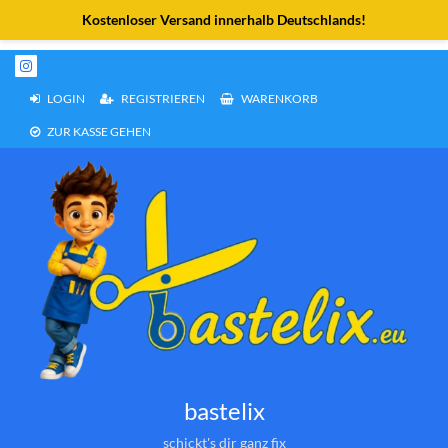
Weiter
zum
Inhalt
LOGIN
REGISTRIEREN
WARENKORB
ZUR KASSE GEHEN
bastelix
schickt's dir ganz fix