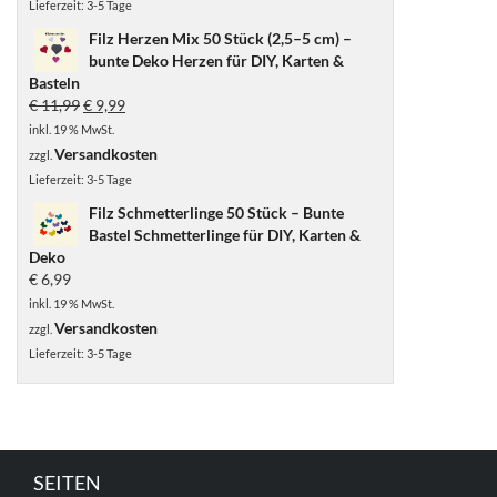
Lieferzeit:
3-5 Tage
Filz Herzen Mix 50 Stück (2,5–5 cm) –
bunte Deko Herzen für DIY, Karten &
Basteln
Ursprünglicher
Aktueller
€
11,99
€
9,99
Preis
Preis
inkl. 19 % MwSt.
war:
ist:
Versandkosten
zzgl.
€ 11,99
€ 9,99.
Lieferzeit:
3-5 Tage
Filz Schmetterlinge 50 Stück – Bunte
Bastel Schmetterlinge für DIY, Karten &
Deko
€
6,99
inkl. 19 % MwSt.
Versandkosten
zzgl.
Lieferzeit:
3-5 Tage
SEITEN