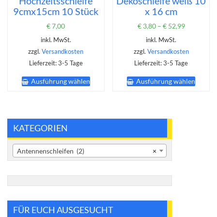
Hochzeitsschleife
Dekoschleife weiß 10
9cmx15cm 10 Stück
x 16 cm
€
7,00
€
3,80
–
€
52,99
inkl. MwSt.
inkl. MwSt.
zzgl.
Versandkosten
zzgl.
Versandkosten
Lieferzeit:
3-5 Tage
Lieferzeit:
3-5 Tage
Dieses
Dieses
Ausführung wählen
Ausführung wählen
Produkt
Produk
weist
weist
mehrere
mehrer
Varianten
Varian
auf.
auf.
KATEGORIEN
Die
Die
Optionen
Option
Antennenschleifen (2)
×
können
könne
auf
auf
der
der
Produktseite
Produk
gewählt
gewähl
werden
werde
FÜR EUCH AUSGESUCHT