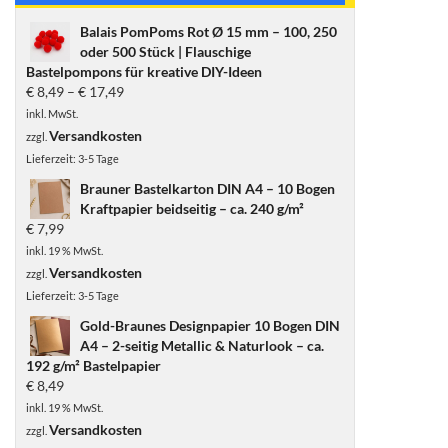
Balais PomPoms Rot Ø 15 mm – 100, 250
oder 500 Stück | Flauschige
Bastelpompons für kreative DIY-Ideen
€
8,49
–
€
17,49
inkl. MwSt.
Versandkosten
zzgl.
Lieferzeit:
3-5 Tage
Brauner Bastelkarton DIN A4 – 10 Bogen
Kraftpapier beidseitig – ca. 240 g/m²
€
7,99
inkl. 19 % MwSt.
Versandkosten
zzgl.
Lieferzeit:
3-5 Tage
Gold-Braunes Designpapier 10 Bogen DIN
A4 – 2-seitig Metallic & Naturlook – ca.
192 g/m² Bastelpapier
€
8,49
inkl. 19 % MwSt.
Versandkosten
zzgl.