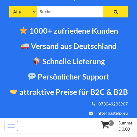
Suche
nach:
1000+ zufriedene Kunden
Versand aus Deutschland
Schnelle Lieferung
Persönlicher Support
attraktive Preise für B2C & B2B
073049293907
info@bastelix.eu
Summe
0
€
0,00