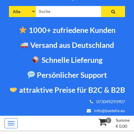
Suche
nach:
1000+ zufriedene Kunden
Versand aus Deutschland
Schnelle Lieferung
Persönlicher Support
attraktive Preise für B2C & B2B
073049293907
info@bastelix.eu
Summe
0
€
0,00