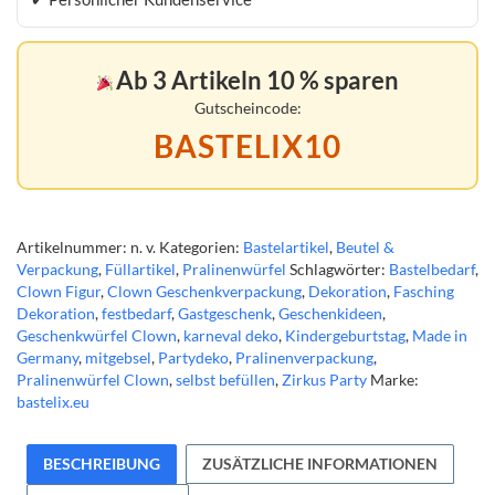
Selbstbefüllen,
10
Stück,
Ab 3 Artikeln 10 % sparen
verschiedene
Ausführungen
Gutscheincode:
Menge
BASTELIX10
Artikelnummer:
n. v.
Kategorien:
Bastelartikel
,
Beutel &
Verpackung
,
Füllartikel
,
Pralinenwürfel
Schlagwörter:
Bastelbedarf
,
Clown Figur
,
Clown Geschenkverpackung
,
Dekoration
,
Fasching
Dekoration
,
festbedarf
,
Gastgeschenk
,
Geschenkideen
,
Geschenkwürfel Clown
,
karneval deko
,
Kindergeburtstag
,
Made in
Germany
,
mitgebsel
,
Partydeko
,
Pralinenverpackung
,
Pralinenwürfel Clown
,
selbst befüllen
,
Zirkus Party
Marke:
bastelix.eu
BESCHREIBUNG
ZUSÄTZLICHE INFORMATIONEN