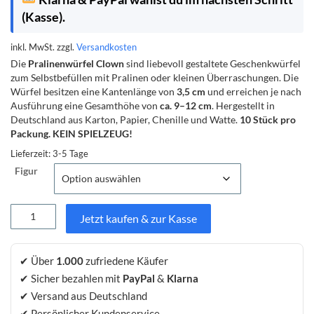
(Kasse).
inkl. MwSt.
zzgl.
Versandkosten
Die
Pralinenwürfel Clown
sind liebevoll gestaltete Geschenkwürfel
zum Selbstbefüllen mit Pralinen oder kleinen Überraschungen. Die
Würfel besitzen eine Kantenlänge von
3,5 cm
und erreichen je nach
Ausführung eine Gesamthöhe von
ca. 9–12 cm
. Hergestellt in
Deutschland aus Karton, Papier, Chenille und Watte.
10 Stück pro
Packung. KEIN SPIELZEUG!
Lieferzeit:
3-5 Tage
Figur
Pralinenwürfel
Jetzt kaufen & zur Kasse
Clown
9–
12
✔ Über
1.000
zufriedene Käufer
cm
✔ Sicher bezahlen mit
PayPal
&
Klarna
–
Geschenkwürfel
✔ Versand aus Deutschland
zum
✔ Persönlicher Kundenservice