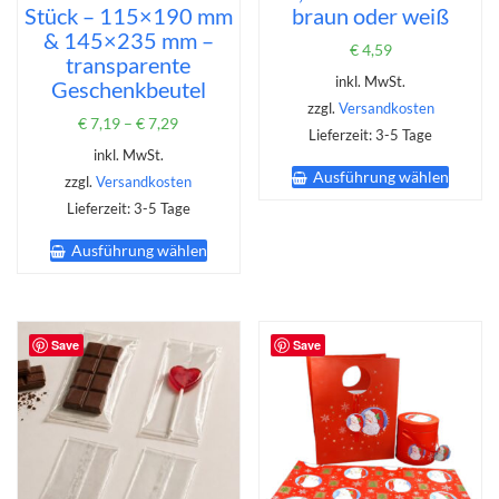
Stück – 115×190 mm
braun oder weiß
& 145×235 mm –
€
4,59
transparente
inkl. MwSt.
Geschenkbeutel
zzgl.
Versandkosten
€
7,19
–
€
7,29
Lieferzeit:
3-5 Tage
inkl. MwSt.
Dieses
Ausführung wählen
Produk
zzgl.
Versandkosten
weist
Lieferzeit:
3-5 Tage
mehrer
Dieses
Varian
Ausführung wählen
Produkt
auf.
weist
Die
mehrere
Option
Varianten
könne
auf.
Save
Save
auf
Die
der
Optionen
Produk
können
gewähl
auf
werde
der
Produktseite