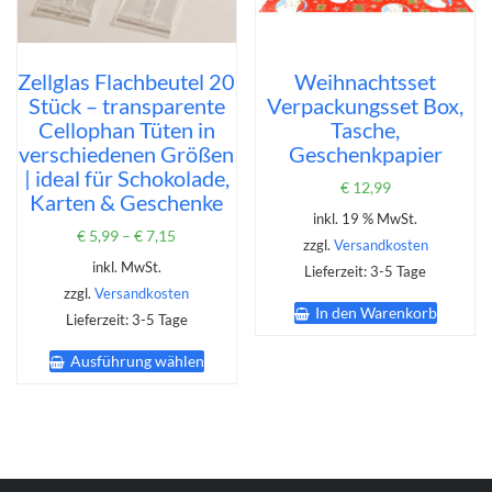
gewählt
werden
Zellglas Flachbeutel 20
Weihnachtsset
Stück – transparente
Verpackungsset Box,
Cellophan Tüten in
Tasche,
verschiedenen Größen
Geschenkpapier
| ideal für Schokolade,
€
12,99
Karten & Geschenke
inkl. 19 % MwSt.
€
5,99
–
€
7,15
zzgl.
Versandkosten
inkl. MwSt.
Lieferzeit:
3-5 Tage
zzgl.
Versandkosten
In den Warenkorb
Lieferzeit:
3-5 Tage
Dieses
Ausführung wählen
Produkt
weist
mehrere
Varianten
auf.
Die