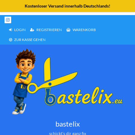
Weiter
zum
Inhalt
LOGIN
REGISTRIEREN
WARENKORB
ZUR KASSE GEHEN
bastelix
schickt's dir ganz fix