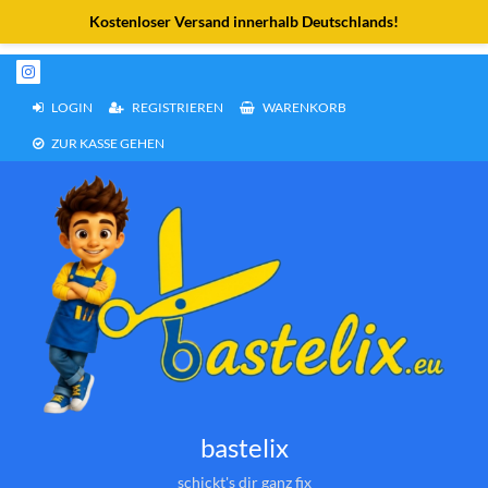
Weiter
zum
Inhalt
LOGIN
REGISTRIEREN
WARENKORB
ZUR KASSE GEHEN
bastelix
schickt's dir ganz fix