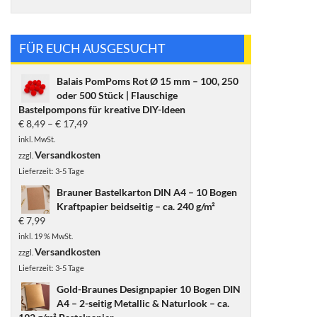
FÜR EUCH AUSGESUCHT
Balais PomPoms Rot Ø 15 mm – 100, 250
oder 500 Stück | Flauschige
Bastelpompons für kreative DIY-Ideen
€
8,49
–
€
17,49
inkl. MwSt.
Versandkosten
zzgl.
Lieferzeit:
3-5 Tage
Brauner Bastelkarton DIN A4 – 10 Bogen
Kraftpapier beidseitig – ca. 240 g/m²
€
7,99
inkl. 19 % MwSt.
Versandkosten
zzgl.
Lieferzeit:
3-5 Tage
Gold-Braunes Designpapier 10 Bogen DIN
A4 – 2-seitig Metallic & Naturlook – ca.