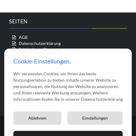
SEITEN
AGB
Datenschutzerklärung
Echtheit von Bewertungen
Impressum
Cookie-Einstellungen.
Kasse
Mein Konto
Wir verwenden Cookies, um Ihnen das beste
Startseite
Über uns
Nutzungserlebnis zu bieten, Inhalte unserer Website zu
Versandkosten
personalisieren, die Nutzung der Website zu analysieren
Vertrag widerrufen
und Ihnen relevante Werbung anzuzeigen. Weitere
Warenkorb
Informationen finden Sie in unserer Datenschutzerklärung
Widerrufsrecht
Ablehnen
Einstellungen
© 2026 bastelix | Theme by
Theme Farmer