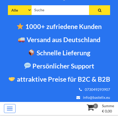
Suche
nach:
1000+ zufriedene Kunden
Versand aus Deutschland
Schnelle Lieferung
Persönlicher Support
attraktive Preise für B2C & B2B
073049293907
info@bastelix.eu
Summe
0
€
0,00