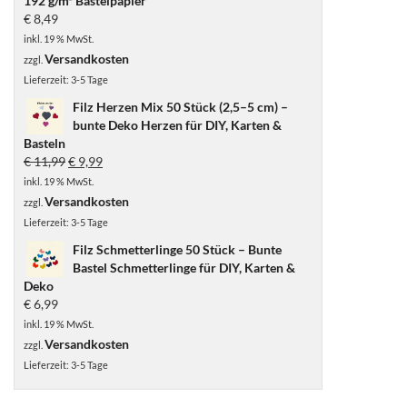
192 g/m² Bastelpapier
€
8,49
inkl. 19 % MwSt.
Versandkosten
zzgl.
Lieferzeit:
3-5 Tage
Filz Herzen Mix 50 Stück (2,5–5 cm) –
bunte Deko Herzen für DIY, Karten &
Basteln
Ursprünglicher
Aktueller
€
11,99
€
9,99
Preis
Preis
inkl. 19 % MwSt.
war:
ist:
Versandkosten
zzgl.
€ 11,99
€ 9,99.
Lieferzeit:
3-5 Tage
Filz Schmetterlinge 50 Stück – Bunte
Bastel Schmetterlinge für DIY, Karten &
Deko
€
6,99
inkl. 19 % MwSt.
Versandkosten
zzgl.
Lieferzeit:
3-5 Tage