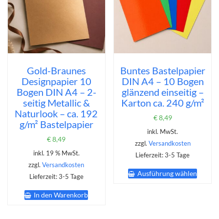
Gold-Braunes
Buntes Bastelpapier
Designpapier 10
DIN A4 – 10 Bogen
Bogen DIN A4 – 2-
glänzend einseitig –
seitig Metallic &
Karton ca. 240 g/m²
Naturlook – ca. 192
€
8,49
g/m² Bastelpapier
inkl. MwSt.
€
8,49
zzgl.
Versandkosten
inkl. 19 % MwSt.
Lieferzeit:
3-5 Tage
zzgl.
Versandkosten
Dieses
Ausführung wählen
Produk
Lieferzeit:
3-5 Tage
weist
In den Warenkorb
mehrer
Varian
auf.