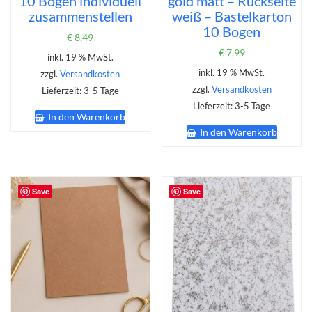
10 Bogen individuell
gold matt – Rückseite
zusammenstellen
weiß – Bastelkarton
10 Bogen
€
8,49
€
7,99
inkl. 19 % MwSt.
inkl. 19 % MwSt.
zzgl.
Versandkosten
zzgl.
Versandkosten
Lieferzeit:
3-5 Tage
Lieferzeit:
3-5 Tage
In den Warenkorb
In den Warenkorb
Save
Save