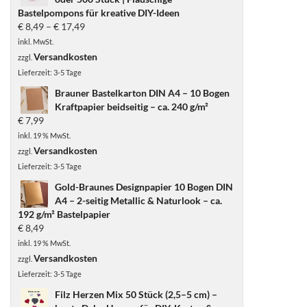
Bastelpompons für kreative DIY-Ideen
€
8,49
–
€
17,49
inkl. MwSt.
Versandkosten
zzgl.
Lieferzeit:
3-5 Tage
Brauner Bastelkarton DIN A4 – 10 Bogen
Kraftpapier beidseitig – ca. 240 g/m²
€
7,99
inkl. 19 % MwSt.
Versandkosten
zzgl.
Lieferzeit:
3-5 Tage
Gold-Braunes Designpapier 10 Bogen DIN
A4 – 2-seitig Metallic & Naturlook – ca.
192 g/m² Bastelpapier
€
8,49
inkl. 19 % MwSt.
Versandkosten
zzgl.
Lieferzeit:
3-5 Tage
Filz Herzen Mix 50 Stück (2,5–5 cm) –