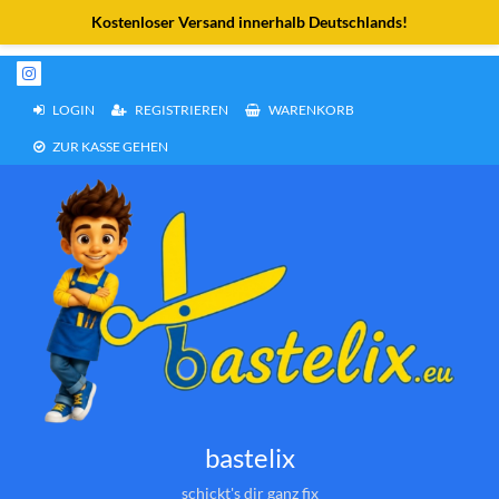
Weiter
zum
Inhalt
LOGIN
REGISTRIEREN
WARENKORB
ZUR KASSE GEHEN
bastelix
schickt's dir ganz fix