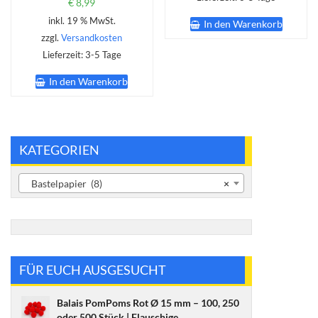
€
8,99
inkl. 19 % MwSt.
In den Warenkorb
zzgl.
Versandkosten
Lieferzeit:
3-5 Tage
In den Warenkorb
KATEGORIEN
Bastelpapier (8)
×
FÜR EUCH AUSGESUCHT
Balais PomPoms Rot Ø 15 mm – 100, 250
oder 500 Stück | Flauschige