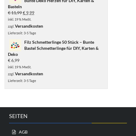
bunte Deko Herzen für DIY, Karten &
Basteln
Ursprünglicher
Aktueller
€
11,99
€
9,99
Preis
Preis
inkl. 19 % MwSt.
war:
ist:
Versandkosten
zzgl.
€ 11,99
€ 9,99.
Lieferzeit:
3-5 Tage
Filz Schmetterlinge 50 Stück – Bunte
Bastel Schmetterlinge für DIY, Karten &
Deko
€
6,99
inkl. 19 % MwSt.
Versandkosten
zzgl.
Lieferzeit:
3-5 Tage
SEITEN
AGB