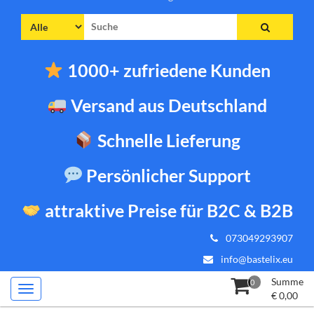
Suche
nach:
1000+ zufriedene Kunden
Versand aus Deutschland
Schnelle Lieferung
Persönlicher Support
attraktive Preise für B2C & B2B
073049293907
info@bastelix.eu
Summe
0
€
0,00